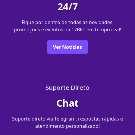
24/7
Fique por dentro de todas as novidades,
promoções e eventos da 17BET em tempo real!
Ver Notícias
Suporte Direto
Chat
Suporte direto via Telegram, respostas rápidas e
atendimento personalizado!