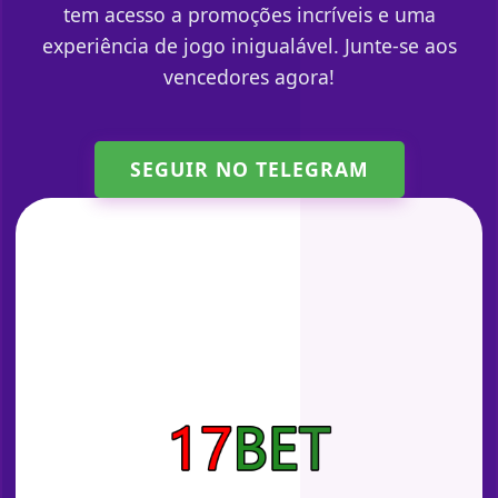
tem acesso a promoções incríveis e uma
experiência de jogo inigualável. Junte-se aos
vencedores agora!
SEGUIR NO TELEGRAM