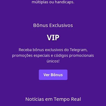
múltiplas ou handicaps.
Bônus Exclusivos
VIP
Receba bônus exclusivos do Telegram,
promoções especiais e códigos promocionais
únicos!
Ver Bônus
Notícias em Tempo Real