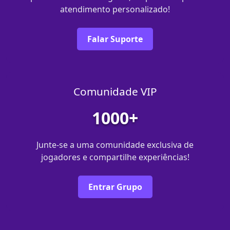
atendimento personalizado!
Falar Suporte
Comunidade VIP
1000+
Junte-se a uma comunidade exclusiva de
jogadores e compartilhe experiências!
Entrar Grupo