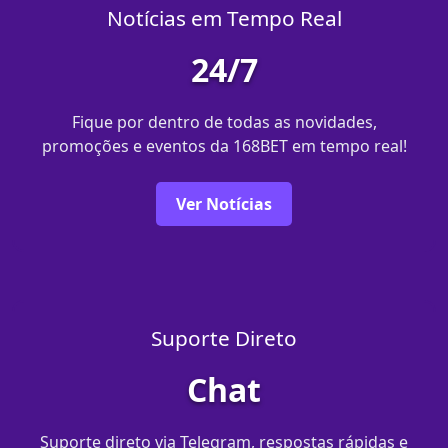
Notícias em Tempo Real
24/7
Fique por dentro de todas as novidades,
promoções e eventos da 168BET em tempo real!
Ver Notícias
Suporte Direto
Chat
Suporte direto via Telegram, respostas rápidas e