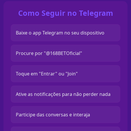
Como Seguir no Telegram
Baixe o app Telegram no seu dispositivo
Procure por "@168BETOficial"
Toque em "Entrar" ou "Join"
Ative as notificações para não perder nada
Participe das conversas e interaja