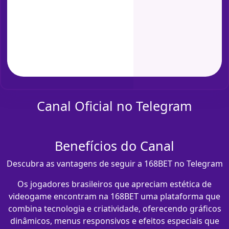
Canal Oficial no Telegram
Benefícios do Canal
Descubra as vantagens de seguir a 168BET no Telegram
Os jogadores brasileiros que apreciam estética de
videogame encontram na 168BET uma plataforma que
combina tecnologia e criatividade, oferecendo gráficos
dinâmicos, menus responsivos e efeitos especiais que