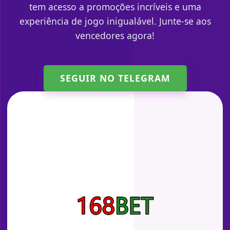
tem acesso a promoções incríveis e uma
experiência de jogo inigualável. Junte-se aos
vencedores agora!
SEGUIR NO TELEGRAM