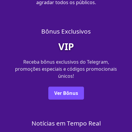
agradar todos os públicos.
Bônus Exclusivos
VIP
Receba bônus exclusivos do Telegram,
promoções especiais e códigos promocionais
únicos!
Ver Bônus
Notícias em Tempo Real