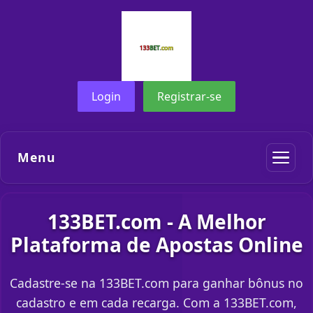
Login
Registrar-se
Menu
133BET.com - A Melhor
Plataforma de Apostas Online
Cadastre-se na 133BET.com para ganhar bônus no
cadastro e em cada recarga. Com a 133BET.com,