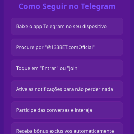
Como Seguir no Telegram
Baixe o app Telegram no seu dispositivo
Procure por "@133BET.comOficial"
Toque em "Entrar" ou "Join"
Ative as notificações para não perder nada
Participe das conversas e interaja
Receba bônus exclusivos automaticamente