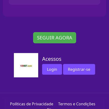
SEGUIR AGORA
Acessos
Login
Registrar-se
Políticas de Privacidade
Termos e Condições