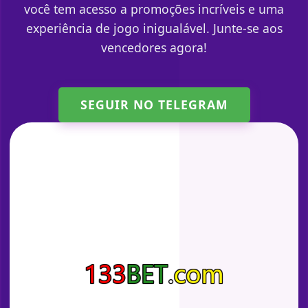
você tem acesso a promoções incríveis e uma
experiência de jogo inigualável. Junte-se aos
vencedores agora!
SEGUIR NO TELEGRAM