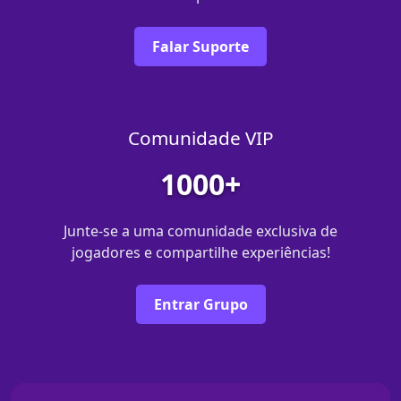
Falar Suporte
Comunidade VIP
1000+
Junte-se a uma comunidade exclusiva de
jogadores e compartilhe experiências!
Entrar Grupo