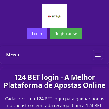
Login
Registrar-se
Menu
124 BET login - A Melhor
Plataforma de Apostas Online
Cadastre-se na 124 BET login para ganhar bônus
no cadastro e em cada recarga. Com a 124 BET