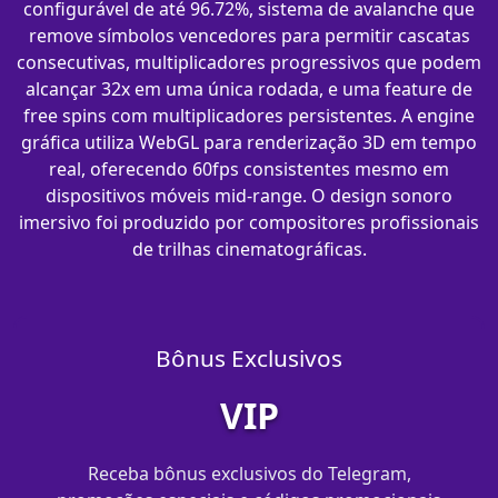
configurável de até 96.72%, sistema de avalanche que
remove símbolos vencedores para permitir cascatas
consecutivas, multiplicadores progressivos que podem
alcançar 32x em uma única rodada, e uma feature de
free spins com multiplicadores persistentes. A engine
gráfica utiliza WebGL para renderização 3D em tempo
real, oferecendo 60fps consistentes mesmo em
dispositivos móveis mid-range. O design sonoro
imersivo foi produzido por compositores profissionais
de trilhas cinematográficas.
Bônus Exclusivos
VIP
Receba bônus exclusivos do Telegram,