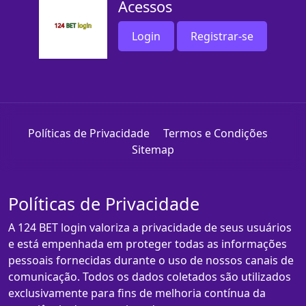
Acessos
Login
Registrar-se
Políticas de Privacidade
Termos e Condições
Sitemap
Políticas de Privacidade
A 124 BET login valoriza a privacidade de seus usuários
e está empenhada em proteger todas as informações
pessoais fornecidas durante o uso de nossos canais de
comunicação. Todos os dados coletados são utilizados
exclusivamente para fins de melhoria contínua da