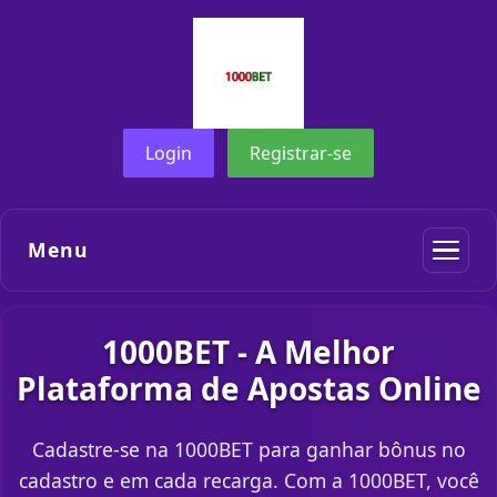
Login
Registrar-se
Menu
1000BET - A Melhor
Plataforma de Apostas Online
Cadastre-se na 1000BET para ganhar bônus no
cadastro e em cada recarga. Com a 1000BET, você