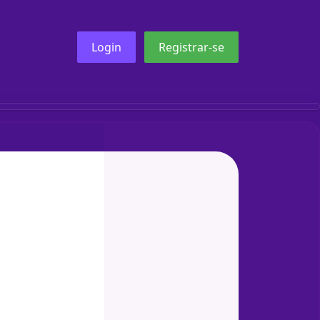
Login
Registrar-se