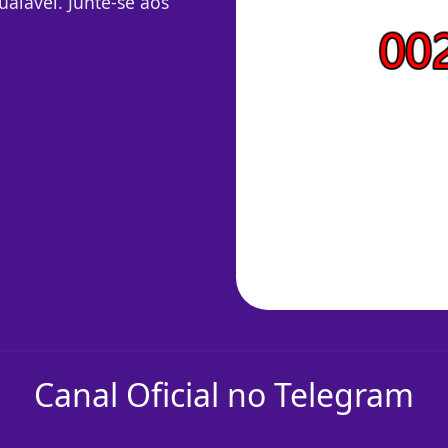
ualável. Junte-se aos
Canal Oficial no Telegram