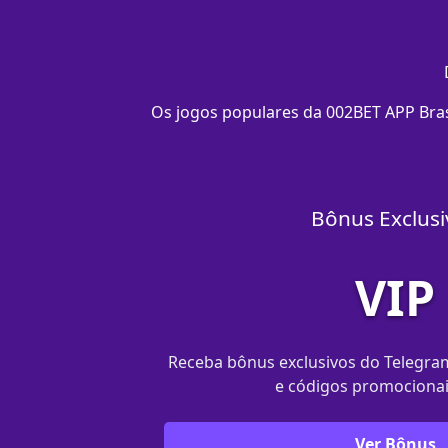
Os jogos populares da 002BET APP Bra
Bônus Exclusi
VIP
Receba bônus exclusivos do Telegra
e códigos promocionai
Ver Bônus