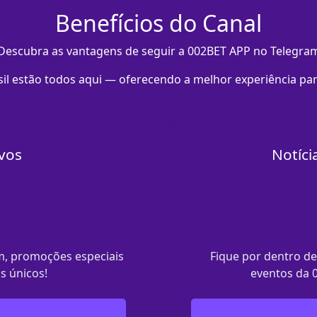
Benefícios do Canal
Descubra as vantagens de seguir a 002BET APP no Telegra
sil estão todos aqui — oferecendo a melhor experiência 
vos
Notíci
m, promoções especiais
Fique por dentro d
s únicos!
eventos da 