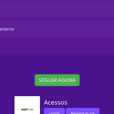
camente
SEGUIR AGORA
Acessos
Login
Registrar-se