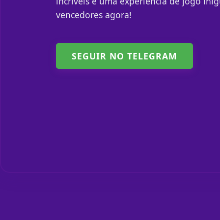
incríveis e uma experiência de jogo inig
vencedores agora!
SEGUIR NO TELEGRAM