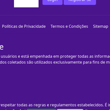
Políticas de Privacidade
Termos e Condições
Sitemap
de
s usuários e está empenhada em proteger todas as informa
os coletados são utilizados exclusivamente para fins de m
speitar todas as regras e regulamentos estabelecidos. É i