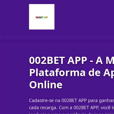
002BET APP - A 
Plataforma de A
Online
Cadastre-se na 002BET APP para ganhar
cada recarga. Com a 002BET APP, você 