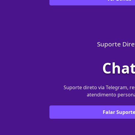
Suporte Dire
Cha
Suporte direto via Telegram, r
atendimento persona
Falar Suport